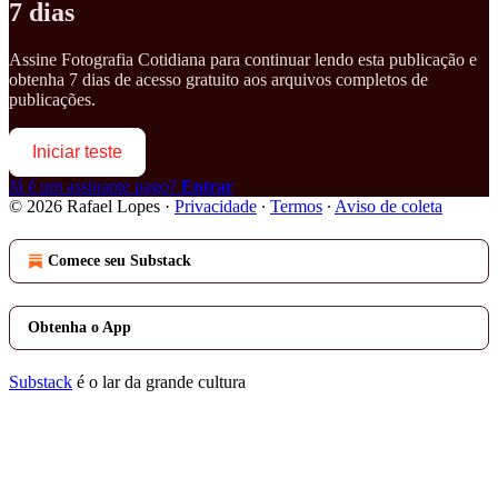
7 dias
Assine
Fotografia Cotidiana
para continuar lendo esta publicação e
obtenha 7 dias de acesso gratuito aos arquivos completos de
publicações.
Iniciar teste
Já é um assinante pago?
Entrar
© 2026 Rafael Lopes
·
Privacidade
∙
Termos
∙
Aviso de coleta
Comece seu Substack
Obtenha o App
Substack
é o lar da grande cultura